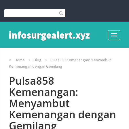
infosurgealert.xyz
Toggle
navigati
Home
Blog
Pulsa858 Kemenangan: Menyambut
Kemenangan dengan Gemilang
Pulsa858
Kemenangan:
Menyambut
Kemenangan dengan
Gemilang