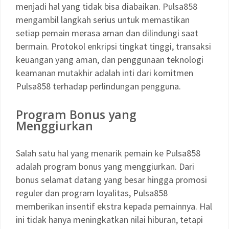
menjadi hal yang tidak bisa diabaikan. Pulsa858
mengambil langkah serius untuk memastikan
setiap pemain merasa aman dan dilindungi saat
bermain. Protokol enkripsi tingkat tinggi, transaksi
keuangan yang aman, dan penggunaan teknologi
keamanan mutakhir adalah inti dari komitmen
Pulsa858 terhadap perlindungan pengguna.
Program Bonus yang
Menggiurkan
Salah satu hal yang menarik pemain ke Pulsa858
adalah program bonus yang menggiurkan. Dari
bonus selamat datang yang besar hingga promosi
reguler dan program loyalitas, Pulsa858
memberikan insentif ekstra kepada pemainnya. Hal
ini tidak hanya meningkatkan nilai hiburan, tetapi