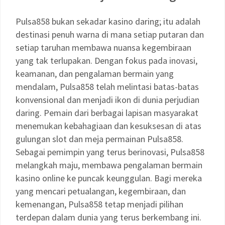
Pulsa858 bukan sekadar kasino daring; itu adalah
destinasi penuh warna di mana setiap putaran dan
setiap taruhan membawa nuansa kegembiraan
yang tak terlupakan. Dengan fokus pada inovasi,
keamanan, dan pengalaman bermain yang
mendalam, Pulsa858 telah melintasi batas-batas
konvensional dan menjadi ikon di dunia perjudian
daring. Pemain dari berbagai lapisan masyarakat
menemukan kebahagiaan dan kesuksesan di atas
gulungan slot dan meja permainan Pulsa858.
Sebagai pemimpin yang terus berinovasi, Pulsa858
melangkah maju, membawa pengalaman bermain
kasino online ke puncak keunggulan. Bagi mereka
yang mencari petualangan, kegembiraan, dan
kemenangan, Pulsa858 tetap menjadi pilihan
terdepan dalam dunia yang terus berkembang ini.