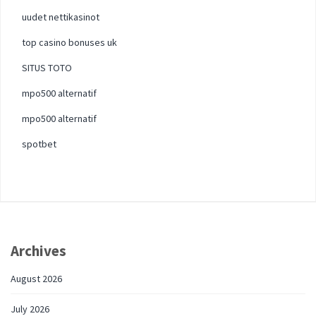
uudet nettikasinot
top casino bonuses uk
SITUS TOTO
mpo500 alternatif
mpo500 alternatif
spotbet
Archives
August 2026
July 2026