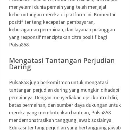
menyelami dunia pemain yang telah menjajal
keberuntungan mereka di platform ini. Komentar
positif tentang kecepatan pembayaran,
keberagaman permainan, dan layanan pelanggan
yang responsif menciptakan citra positif bagi
Pulsa858.
Mengatasi Tantangan Perjudian
Daring
Pulsa858 juga berkomitmen untuk mengatasi
tantangan perjudian daring yang mungkin dihadapi
pemainnya. Dengan menyediakan opsi kontrol diri,
batas permainan, dan sumber daya dukungan untuk
mereka yang membutuhkan bantuan, Pulsa858
mendemonstrasikan tanggung jawab sosialnya.
Edukasi tentang perjudian yang bertanggung jawab