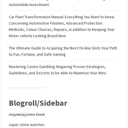
Automobile Investment
Car Paint Transformation Manual: Everything You Want to Know
Concerning Automotive Finishes, Advanced Protection
Methods, Colour Choices, Repairs, in addition to Keeping Your
Motor vehicle Looking Brand New
The Ultimate Guide to Acquiring the Best On-line Slots Your Path
to Fun, Fortune, and Safe Gaming
Mastering Casino Gambling Wagering Proven Strategies,
Guidelines, and Secrets to be able to Maximize Your Wins
Blogroll/Sidebar
индивидуалки Киев
super clone watches