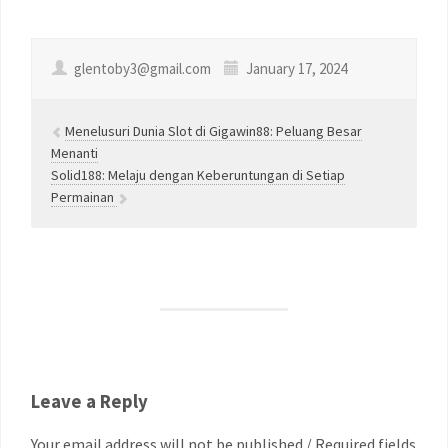
glentoby3@gmail.com
January 17, 2024
Menelusuri Dunia Slot di Gigawin88: Peluang Besar
Menanti
Solid188: Melaju dengan Keberuntungan di Setiap
Permainan
Leave a Reply
Your email address will not be published / Required fields