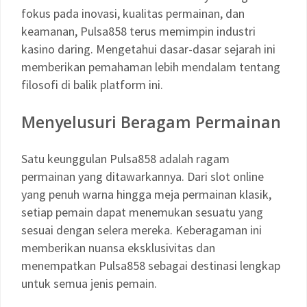
fokus pada inovasi, kualitas permainan, dan
keamanan, Pulsa858 terus memimpin industri
kasino daring. Mengetahui dasar-dasar sejarah ini
memberikan pemahaman lebih mendalam tentang
filosofi di balik platform ini.
Menyelusuri Beragam Permainan
Satu keunggulan Pulsa858 adalah ragam
permainan yang ditawarkannya. Dari slot online
yang penuh warna hingga meja permainan klasik,
setiap pemain dapat menemukan sesuatu yang
sesuai dengan selera mereka. Keberagaman ini
memberikan nuansa eksklusivitas dan
menempatkan Pulsa858 sebagai destinasi lengkap
untuk semua jenis pemain.